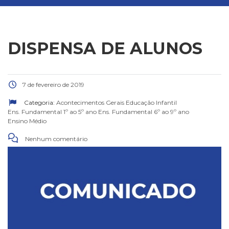
DISPENSA DE ALUNOS
7 de fevereiro de 2019
Categoria:
Acontecimentos Gerais
Educação Infantil
Ens. Fundamental 1º ao 5º ano
Ens. Fundamental 6º ao 9º ano
Ensino Médio
Nenhum comentário