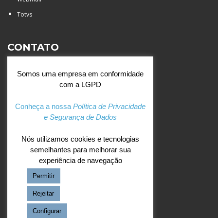
Totvs
CONTATO
Rua Agostinianos, 88 - Jd.
Somos uma empresa em conformidade
Santa Catarina - São José do
com a LGPD
Rio Preto (SP)
+55 (17) 3354 7000
Conheça a nossa
Política de Privacidade
e Segurança de Dados
agostiniano@csj.g12.br
Nós utilizamos cookies e tecnologias
semelhantes para melhorar sua
REDES SOCIAIS
experiência de navegação
Permitir
Facebook
Instagram
Rejeitar
Configurar