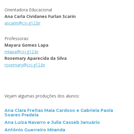
Orientadora Educacional
Ana Carla Cividanes Furlan Scarin
ascarin@csj.g12.br
Professoras:
Mayara Gomes Lapa
mlapa@csj.g12.br
Rosemary Aparecida da Silva
rosemary@csj.g12.br
.
Vejam algumas produções dos alunos:
Ana Clara Freitas Maia Cardoso e Gabriela Paola
Soares Pradela
Ana Luíza Navarro e Julia Casseb Januário
Antônio Guerreiro Miranda