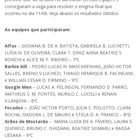
conseguiram a vaga para resolver o enigma final que
ocorreu no dia 11/06. Veja abaixo os resultados obtidos:
As equipes que participaram
:
Alfas
– GIOVANA B. DE A. BATISTA, GABRIELA B. LUCHETTI,
LUÍSA N. DE OLIVEIRA, CLARA T. DINIZ ANNA BEATRIZ S.
RONCHI e ALICE M. F. RIBEIRO – 7ºC
Barbie Kill
– PEDRO LUCAS N. MASCARENHAS, JOÃO VICTOR
SALLES, BRENO V.LUCHEZI, THIAGO HENRIQUE B. FACINCANI
e WILLIAN CESAR D. FIRMINO – 9ºC
Google Men
– LUCAS A. PELINSON, FERNANDO D. PARRO,
MATHEUS S. M. FONTES, MURILO C. LOOSLI e RENAN
V.LANJONI – 8ºC
Focados
–
JOÃO VICTOR PORTO, JULIA C. POLOTTO, CLARA
ROCHA, ISADORA L. DE MAURO e STELA D. A. FRANCO – 8ºD
Grãos de Mostarda
– MARIA LUIZA DE A. FÁVERO, LAURA S.
QUEIROZ, BRUNO C. ISHIZAWA, BEATRIZ SEIMARU e RAISSA
UESAKA – 9ºC