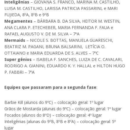
Inteligênias
– GIOVANA S. FRANCO, MARINA M. CASTILHO,
LUISA M. CASTILHO, LARISSA PATRICIA PASSARINI, e MARI
FUJIEDA, 8ºA, 8ºB e 9ºB
Megamentes
– BÁRBARA B. DA SILVA, HEITOR M. WESTIN,
ANA CLARA P. ETECHEBER, MARIA FERNANDA F. FAUA e
RAFAEL AUGUSTO V. DE M. SILVA – 7ºA
Mermaids
– NICOLE S. BOTTAS, MANUELA GUARESCHI,
BEATRIZ M. PAGANI, BRUNA BALSARINI, LETÍCIA O.
OTTAIANO e MARIA EDUARDA DE S. ALVES – 7ºC
Super gênios
– ISABELA F. SANCHES, LUIZA DE C. CAVALARI,
RODRIGO A. GIANINI, EDUARDO K. Y. HALLAL e HILTON HUGO
P. FABBRI – 7ºA
Equipes que passaram para a segunda fase
:
Barbie Kill (alunos do 9ºC) – colocação geral: 1º lugar
Grãos de Mostarda (alunas do 9ºC) – colocação geral: 1º lugar
Focados (alunos do 8ºD) – colocação geral: 4º lugar
Inteligênias (alunas do 9ºB, 8ºB e 8ºA) – colocação geral: 5º
lugar