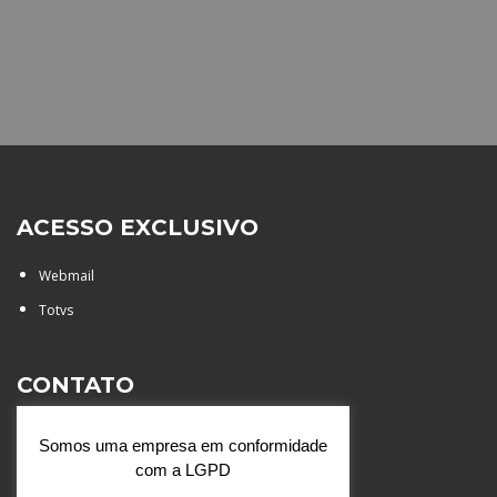
ACESSO EXCLUSIVO
Webmail
Totvs
CONTATO
Rua Agostinianos, 88 - Jd.
Somos uma empresa em conformidade
Santa Catarina - São José do
com a LGPD
Rio Preto (SP)