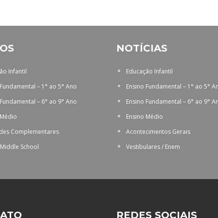
OS
NOTÍCIAS
o Infantil
Educação Infantil
 Fundamental – 1° ao 5° Ano
Ensino Fundamental – 1° ao 5° A
 Fundamental – 6° ao 9° Ano
Ensino Fundamental – 6° ao 9° A
 Médio
Ensino Médio
ades Complementares
Acontecimentos Gerais
 Middle School
Vestibulares / Enem
ATO
REDES SOCIAIS