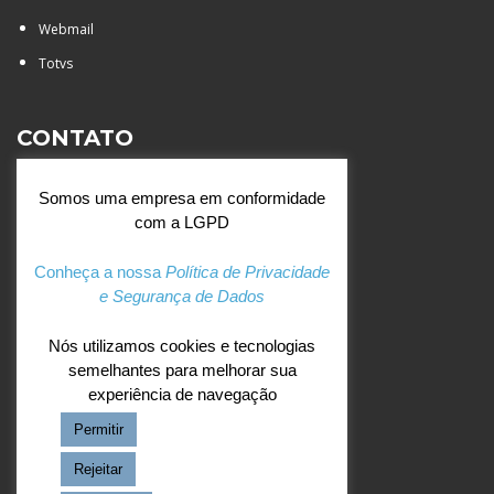
Webmail
Totvs
CONTATO
Rua Agostinianos, 88 - Jd.
Somos uma empresa em conformidade
Santa Catarina - São José do
com a LGPD
Rio Preto (SP)
+55 (17) 3354 7000
Conheça a nossa
Política de Privacidade
e Segurança de Dados
agostiniano@csj.g12.br
Nós utilizamos cookies e tecnologias
semelhantes para melhorar sua
REDES SOCIAIS
experiência de navegação
Permitir
Facebook
Instagram
Rejeitar