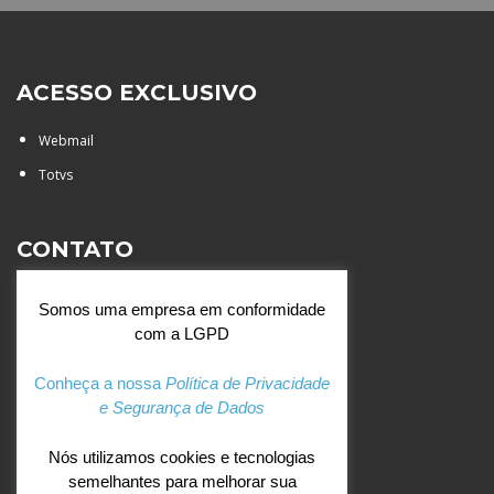
ACESSO EXCLUSIVO
Webmail
Totvs
CONTATO
Rua Agostinianos, 88 - Jd.
Somos uma empresa em conformidade
Santa Catarina - São José do
com a LGPD
Rio Preto (SP)
+55 (17) 3354 7000
Conheça a nossa
Política de Privacidade
e Segurança de Dados
agostiniano@csj.g12.br
Nós utilizamos cookies e tecnologias
semelhantes para melhorar sua