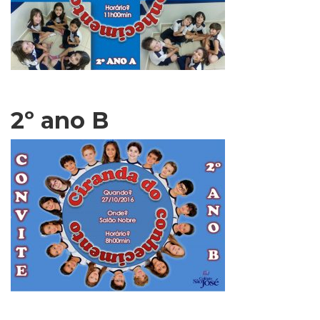
2º ano B