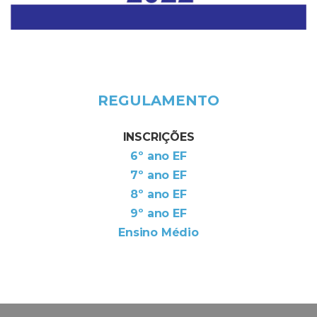
.
.
REGULAMENTO
.
INSCRIÇÕES
6º ano EF
7º ano EF
8º ano EF
9º ano EF
Ensino Médio
.