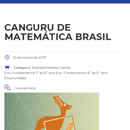
CANGURU DE
MATEMÁTICA BRASIL
10 de março de 2017
Categoria:
Acontecimentos Gerais
Ens. Fundamental 1º ao 5º ano
Ens. Fundamental 6º ao 9º ano
Ensino Médio
1 comentário