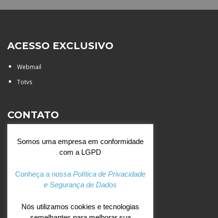
ACESSO EXCLUSIVO
Webmail
Totvs
CONTATO
Rua Agostinianos, 88 - Jd.
Somos uma empresa em conformidade
Santa Catarina - São José do
com a LGPD
Rio Preto (SP)
+55 (17) 3354 7000
Conheça a nossa
Política de Privacidade
e Segurança de Dados
agostiniano@csj.g12.br
Nós utilizamos cookies e tecnologias
semelhantes para melhorar sua