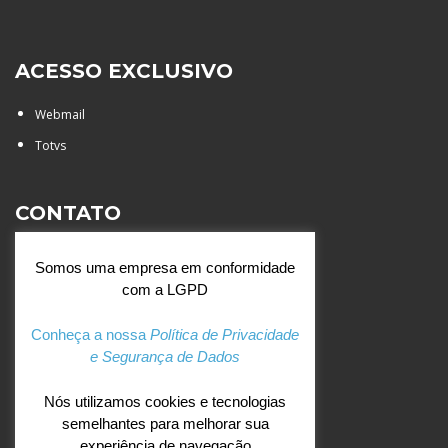
ACESSO EXCLUSIVO
Webmail
Totvs
CONTATO
Rua Agostinianos, 88 - Jd.
Somos uma empresa em conformidade
Santa Catarina - São José do
com a LGPD
Rio Preto (SP)
+55 (17) 3354 7000
Conheça a nossa
Política de Privacidade
e Segurança de Dados
agostiniano@csj.g12.br
Nós utilizamos cookies e tecnologias
semelhantes para melhorar sua
REDES SOCIAIS
experiência de navegação