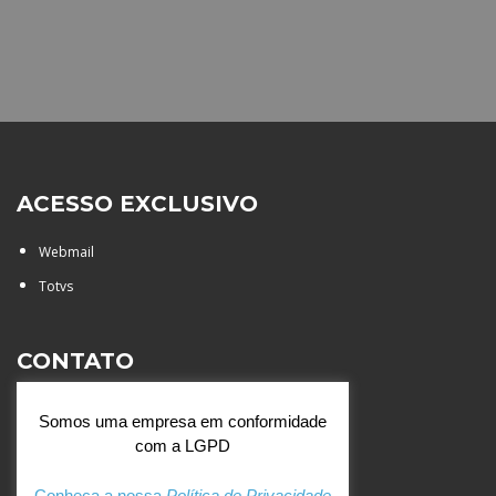
ACESSO EXCLUSIVO
Webmail
Totvs
CONTATO
Rua Agostinianos, 88 - Jd.
Somos uma empresa em conformidade
Santa Catarina - São José do
com a LGPD
Rio Preto (SP)
+55 (17) 3354 7000
Conheça a nossa
Política de Privacidade