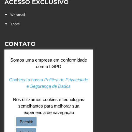
ACESSO EXCLUSIVO
Webmail
Totvs
CONTATO
Rua Agostinianos, 88 - Jd.
Somos uma empresa em conformidade
Santa Catarina - São José do
com a LGPD
Rio Preto (SP)
+55 (17) 3354 7000
Conheça a nossa
Política de Privacidade
e Segurança de Dados
agostiniano@csj.g12.br
Nós utilizamos cookies e tecnologias
semelhantes para melhorar sua
REDES SOCIAIS
experiência de navegação
Permitir
Facebook
Instagram