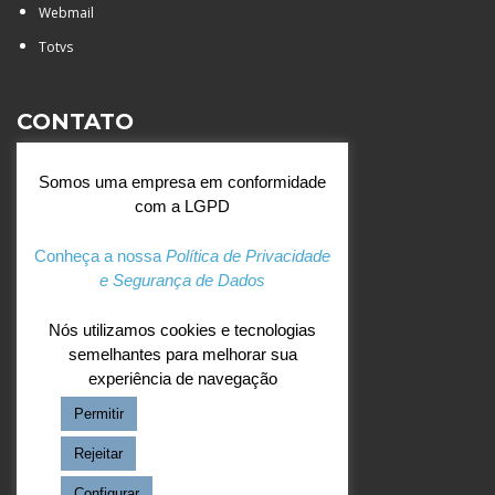
Webmail
Totvs
CONTATO
Rua Agostinianos, 88 - Jd.
Somos uma empresa em conformidade
Santa Catarina - São José do
com a LGPD
Rio Preto (SP)
+55 (17) 3354 7000
Conheça a nossa
Política de Privacidade
e Segurança de Dados
agostiniano@csj.g12.br
Nós utilizamos cookies e tecnologias
semelhantes para melhorar sua
REDES SOCIAIS
experiência de navegação
Permitir
Facebook
Instagram
Rejeitar
Configurar