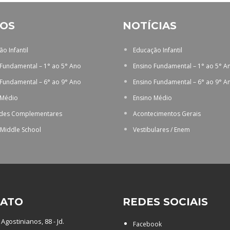
OS
NOTÍCIAS
o Infantil
Educação Infantil
 Fundamental – 1° ao 5° Ano
Ensino Fundamental – 1° ao 5° A
 Fundamental – 6° ao 9° Ano
Ensino Fundamental – 6° ao 9° A
 Médio
Ensino Médio
ades Complementares
Acontecimentos Gerais
 Middle School
Vestibulares / Enem
ATO
REDES SOCIAIS
Agostinianos, 88 - Jd.
Facebook