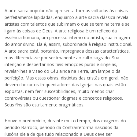
A arte sacra popular não apresenta formas voltadas às coisas
perfeitamente lapidadas, enquanto a arte sacra clássica revela
artistas com talentos que sublimam o que se tem na terra e se
ligam às coisas de Deus. A arte religiosa é um reflexo da
essência humana, um processo interno do artista, sua imagem
do amor divino. Ela é, assim, subordinada à religião institucional.
A arte sacra está, portanto, impregnada dessas características,
mas diferencia-se por ser imanente ao culto sagrado. Sua
intenção é despertar nos fiéis emoções puras e singelas,
revelar-lhes a visão do Céu ainda na Terra, um lampejo da
perfeição. Mas estas obras, distintas das cristãs em geral, não
devem chocar os frequentadores das Igrejas nas quais estão
expostas, nem ferir suscetibilidades, muito menos criar
controvérsias ou questionar dogmas e conceitos religiosos.
Seus fins são estritamente pragmáticos.
Houve o predomínio, durante muito tempo, dos exageros do
período Barroco, período da Contrarreforma nascidos da
ilusória ideia de que tudo relacionado a Deus deve ser