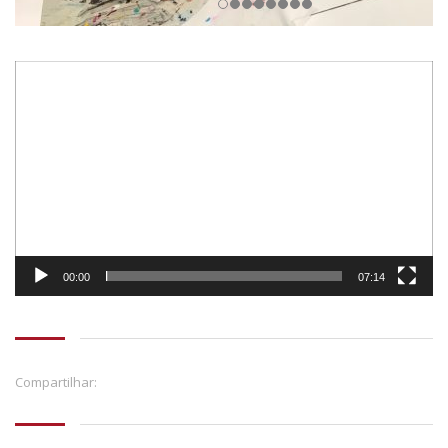
Tocador
de
vídeo
00:00
07:14
Compartilhar: