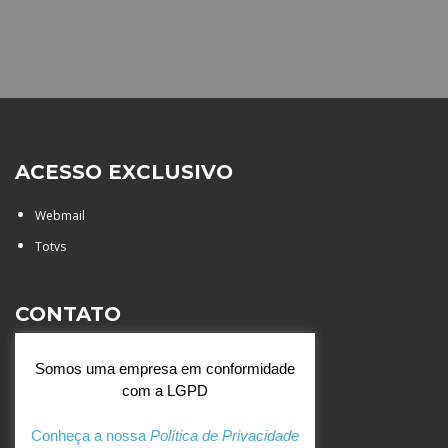
ACESSO EXCLUSIVO
Webmail
Totvs
CONTATO
Rua Agostinianos, 88 - Jd.
Somos uma empresa em conformidade
Santa Catarina - São José do
com a LGPD
Rio Preto (SP)
+55 (17) 3354 7000
Conheça a nossa
Política de Privacidade