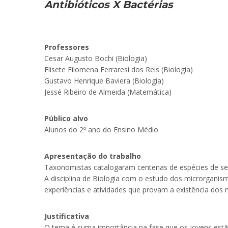
Antibióticos X Bactérias
Professores
Cesar Augusto Bochi (Biologia)
Elisete Filomena Ferraresi dos Reis (Biologia)
Gustavo Henrique Baviera (Biologia)
Jessé Ribeiro de Almeida (Matemática)
Público alvo
Alunos do 2º ano do Ensino Médio
Apresentação do trabalho
Taxonomistas catalogaram centenas de espécies de ser
A disciplina de Biologia com o estudo dos microrganis
experiências e atividades que provam a existência dos
Justificativa
O tema é suma importância na fase que os jovens estão