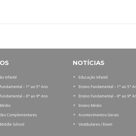
OS
NOTÍCIAS
o Infantil
Educação Infantil
 Fundamental – 1° ao 5° Ano
Ensino Fundamental – 1° ao 5° A
 Fundamental – 6° ao 9° Ano
Ensino Fundamental – 6° ao 9° A
 Médio
Ensino Médio
ades Complementares
Acontecimentos Gerais
 Middle School
Vestibulares / Enem