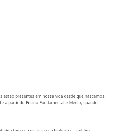
mas estão presentes em nossa vida desde que nascemos.
nte a partir do Ensino Fundamental e Médio, quando
ferido tema na disciplina de biologia e também