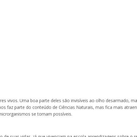
es vivos. Uma boa parte deles são invisíveis ao olho desarmado, 
mos faz parte do conteúdo de Ciências Naturais, mas fica mais atrae
 microrganismos se tornam possíveis.
 de suas vidas, já que vivenciam na escola aprendizagens sobre o re