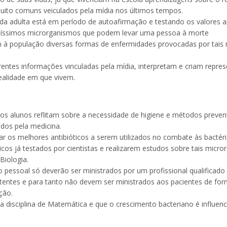
ito comuns veiculados pela mídia nos últimos tempos.
da adulta está em período de autoafirmação e testando os valores a
eníssimos microrganismos que podem levar uma pessoa à morte
à população diversas formas de enfermidades provocadas por tais 
ntes informações vinculadas pela mídia, interpretam e criam represe
ealidade em que vivem.
s alunos reflitam sobre a necessidade de higiene e métodos preven
ados pela medicina.
ar os melhores antibióticos a serem utilizados no combate às bactér
cos já testados por cientistas e realizarem estudos sobre tais mic
Biologia.
pessoal só deverão ser ministrados por um profissional qualificado
stentes e para tanto não devem ser ministrados aos pacientes de for
ção.
 disciplina de Matemática e que o crescimento bacteriano é influenci