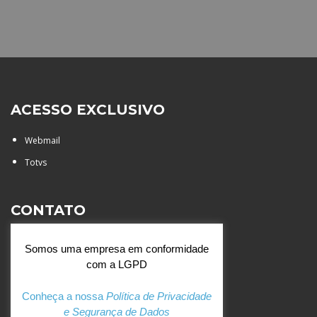
ACESSO EXCLUSIVO
Webmail
Totvs
CONTATO
Rua Agostinianos, 88 - Jd.
Somos uma empresa em conformidade
Santa Catarina - São José do
com a LGPD
Rio Preto (SP)
+55 (17) 3354 7000
Conheça a nossa
Política de Privacidade
e Segurança de Dados