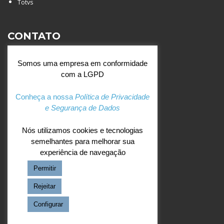
Totvs
CONTATO
Rua Agostinianos, 88 - Jd.
Somos uma empresa em conformidade
Santa Catarina - São José do
com a LGPD
Rio Preto (SP)
+55 (17) 3354 7000
Conheça a nossa
Política de Privacidade
e Segurança de Dados
agostiniano@csj.g12.br
Nós utilizamos cookies e tecnologias
semelhantes para melhorar sua
REDES SOCIAIS
experiência de navegação
Permitir
Facebook
Instagram
Rejeitar
Configurar