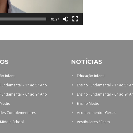
01:27
OS
NOTÍCIAS
o Infantil
Educação Infantil
 Fundamental – 1° ao 5° Ano
Ensino Fundamental – 1° ao 5° A
 Fundamental – 6° ao 9° Ano
Ensino Fundamental – 6° ao 9° A
 Médio
Ensino Médio
ades Complementares
Acontecimentos Gerais
 Middle School
Vestibulares / Enem