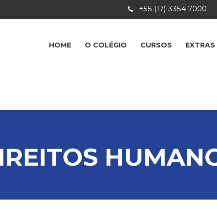
+55 (17) 3354 7000
HOME
O COLÉGIO
CURSOS
EXTRAS
IREITOS HUMAN