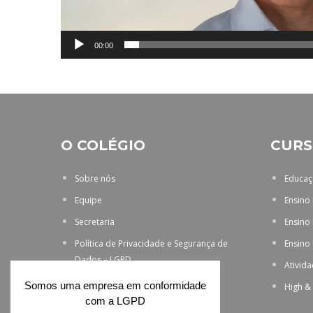
00:00
O COLÉGIO
CURS
Sobre nós
Educaçã
Equipe
Ensino
Secretaria
Ensino
Política de Privacidade e Segurança de
Ensino
Dados – LGPD
Ativid
Somos uma empresa em conformidade
High &
com a LGPD