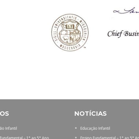
OS
NOTÍCIAS
o Infantil
Educação Infantil
 Fundamental – 1° ao 5° Ano
Ensino Fundamental – 1° ao 5° A