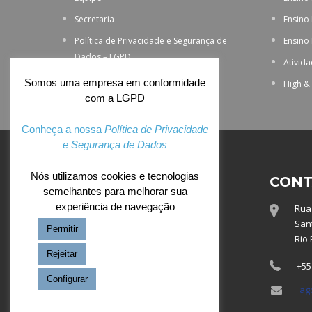
Secretaria
Ensino
Política de Privacidade e Segurança de
Ensino
Dados – LGPD
Ativid
Somos uma empresa em conformidade
High &
com a LGPD
Conheça a nossa
Política de Privacidade
e Segurança de Dados
Nós utilizamos cookies e tecnologias
ACESSO EXCLUSIVO
CONT
semelhantes para melhorar sua
experiência de navegação
Rua 
Webmail
Sant
Permitir
Totvs
Rio 
Rejeitar
+55
Configurar
ag