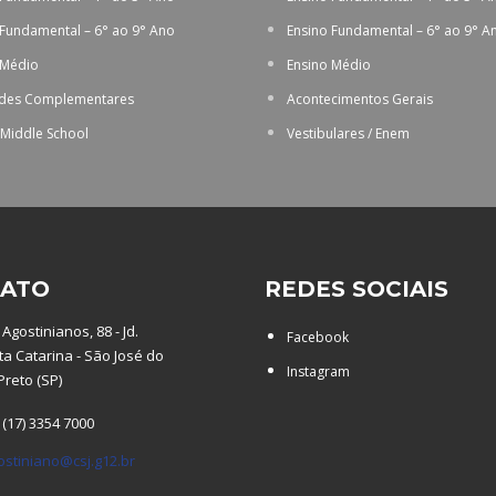
 Fundamental – 6° ao 9° Ano
Ensino Fundamental – 6° ao 9° A
 Médio
Ensino Médio
ades Complementares
Acontecimentos Gerais
 Middle School
Vestibulares / Enem
ATO
REDES SOCIAIS
Agostinianos, 88 - Jd.
Facebook
a Catarina - São José do
Instagram
Preto (SP)
 (17) 3354 7000
ostiniano@csj.g12.br