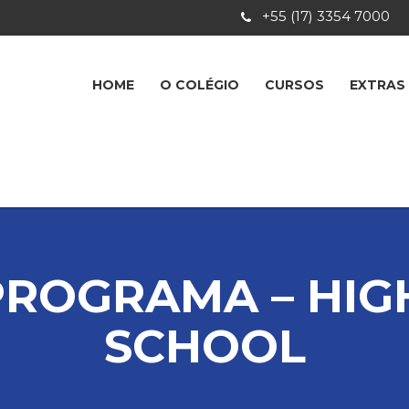
+55 (17) 3354 7000
HOME
O COLÉGIO
CURSOS
EXTRAS
PROGRAMA – HIG
SCHOOL