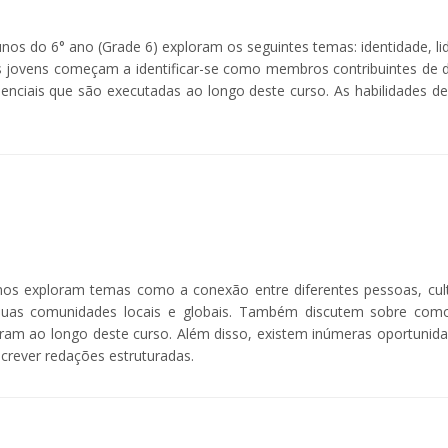
nos do 6° ano (Grade 6) exploram os seguintes temas: identidade, l
 os jovens começam a identificar-se como membros contribuintes de di
enciais que são executadas ao longo deste curso. As habilidades de 
os exploram temas como a conexão entre diferentes pessoas, cul
uas comunidades locais e globais. Também discutem sobre como
am ao longo deste curso. Além disso, existem inúmeras oportunidades 
screver redações estruturadas.