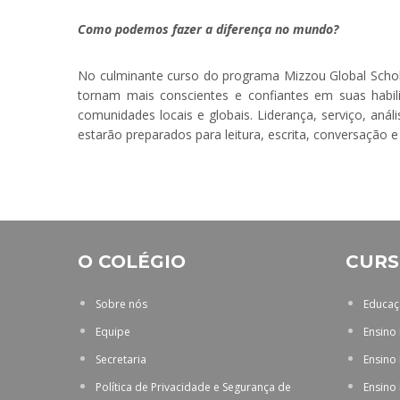
Como podemos fazer a diferença no mundo?
No culminante curso do programa Mizzou Global Schol
tornam mais conscientes e confiantes em suas habil
comunidades locais e globais. Liderança, serviço, aná
estarão preparados para leitura, escrita, conversação 
O COLÉGIO
CURS
Sobre nós
Educaçã
Equipe
Ensino
Secretaria
Ensino
Política de Privacidade e Segurança de
Ensino