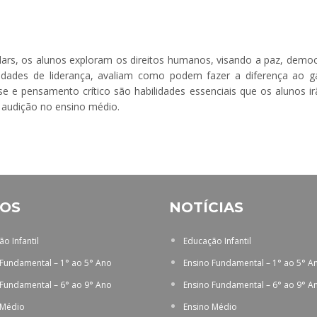
ars, os alunos exploram os direitos humanos, visando a paz, democ
idades de liderança, avaliam como podem fazer a diferença ao g
lise e pensamento crítico são habilidades essenciais que os alunos i
e audição no ensino médio.
OS
NOTÍCIAS
o Infantil
Educação Infantil
 Fundamental – 1° ao 5° Ano
Ensino Fundamental – 1° ao 5° A
 Fundamental – 6° ao 9° Ano
Ensino Fundamental – 6° ao 9° A
 Médio
Ensino Médio