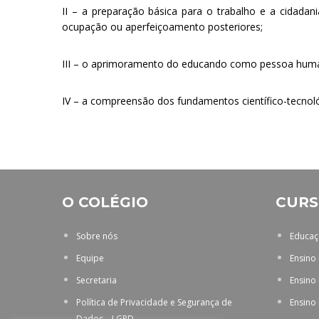
II – a preparação básica para o trabalho e a cidada
ocupação ou aperfeiçoamento posteriores;
III – o aprimoramento do educando como pessoa humana
IV – a compreensão dos fundamentos científico-tecnológ
O COLÉGIO
CURS
Sobre nós
Educaçã
Equipe
Ensino
Secretaria
Ensino
Política de Privacidade e Segurança de
Ensino
Dados – LGPD