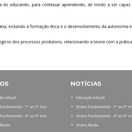
nia do educando, para continuar aprendendo, de modo a ser capaz 
, incluindo a formação ética e o desenvolvimento da autonomia int
icos dos processos produtivos, relacionando a teoria com a prática,
OS
NOTÍCIAS
o Infantil
Educação Infantil
 Fundamental – 1° ao 5° Ano
Ensino Fundamental – 1° ao 5° A
 Fundamental – 6° ao 9° Ano
Ensino Fundamental – 6° ao 9° A
 Médio
Ensino Médio