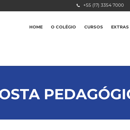
+55 (17) 3354 7000
HOME
O COLÉGIO
CURSOS
EXTRAS
OSTA PEDAGÓGI