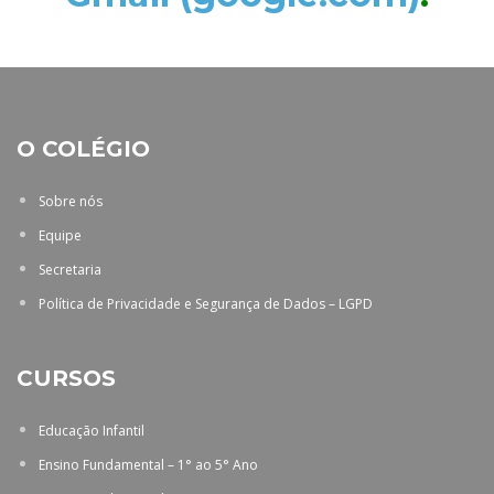
O COLÉGIO
Sobre nós
Equipe
Secretaria
Política de Privacidade e Segurança de Dados – LGPD
CURSOS
Educação Infantil
Ensino Fundamental – 1° ao 5° Ano