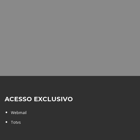
ACESSO EXCLUSIVO
Webmail
Totvs