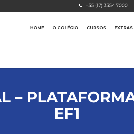
+55 (17) 3354 7000
HOME
O COLÉGIO
CURSOS
EXTRAS
L – PLATAFORMA 
EF1