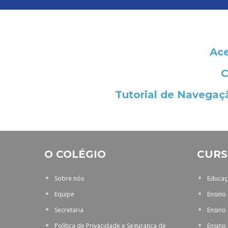
Ace
C
Tutorial de Navegaçã
O COLÉGIO
CURS
Sobre nós
Educaçã
Equipe
Ensino
Secretaria
Ensino
Política de Privacidade e Segurança de
Ensino