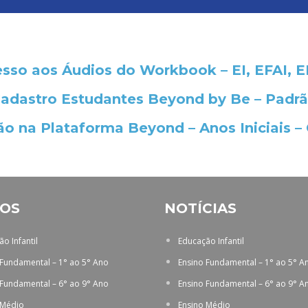
sso aos Áudios do Workbook – EI, EFAI, 
adastro Estudantes Beyond by Be – Padr
o na Plataforma Beyond – Anos Iniciais –
OS
NOTÍCIAS
o Infantil
Educação Infantil
 Fundamental – 1° ao 5° Ano
Ensino Fundamental – 1° ao 5° A
 Fundamental – 6° ao 9° Ano
Ensino Fundamental – 6° ao 9° A
 Médio
Ensino Médio