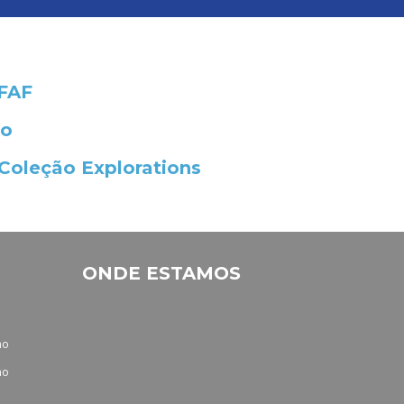
EFAF
ão
 Coleção Explorations
ONDE ESTAMOS
no
no