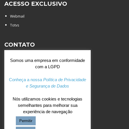
ACESSO EXCLUSIVO
Webmail
Totvs
CONTATO
Rua Agostinianos, 88 - Jd.
Somos uma empresa em conformidade
Santa Catarina - São José do
com a LGPD
Rio Preto (SP)
+55 (17) 3354 7000
Conheça a nossa
Política de Privacidade
e Segurança de Dados
agostiniano@csj.g12.br
Nós utilizamos cookies e tecnologias
semelhantes para melhorar sua
REDES SOCIAIS
experiência de navegação
Permitir
Facebook