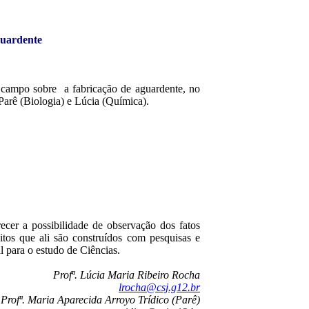
guardente
po sobre a fabricação de aguardente, no
Parê (Biologia) e Lúcia (Química).
a possibilidade de observação dos fatos
itos que ali são construídos com pesquisas e
l para o estudo de Ciências.
Profª. Lúcia Maria Ribeiro Rocha
lrocha@csj.g12.br
Profª. Maria Aparecida Arroyo Trídico
(Parê)