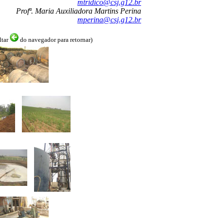
mtridico@csj.g12.br
Profª. Maria Auxiliadora Martins Perina
mperina@csj.g12.br
ltar
do navegador para retornar)