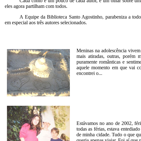
Cada conto é um pouco de cada autor, é um olhar sobre uma
eles agora partilham com todos.
A Equipe da Biblioteca Santo Agostinho, parabeniza a todos
em especial aos três autores selecionados.
Meninas na adolescência vivem
mais atiradas, outras, porém m
puramente românticas e sentim
aquele momento em que vai con
encontrei
o...
Estávamos no ano de 2002, féri
todas as férias, estava entediad
de minha cidade. Tudo o que quer
queria apenas viajar. Foi aí que 